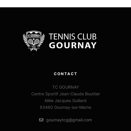
CONTACT
TC GOURNAY
Centre Sportif Jean-Claude Bouttier
Allée Jacques Guillard
93460 Gournay-sur-Marne
gournaytcg@gmail.com